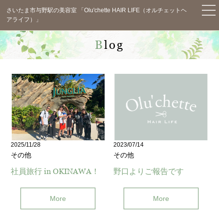
さいたま市与野駅の美容室 「Olu'chette HAIR LIFE（オルチェットヘ
アライフ）」
TOP
Blog
News
Concept
Menu
Staff
Salon Info
2025/11/28
2023/07/14
その他
その他
Blog
社員旅行 in OKINAWA！
野口よりご報告です
Voice
More
More
Q&A