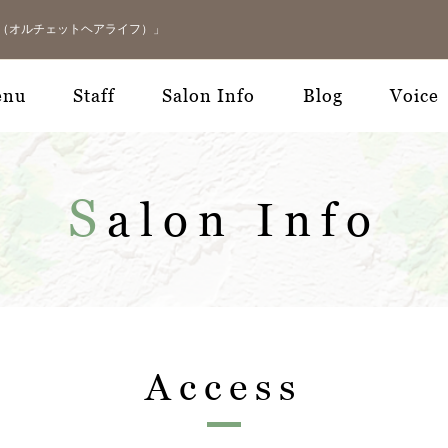
LIFE（オルチェットヘアライフ）」
enu
Staff
Salon Info
Blog
Voice
S
alon Info
Access