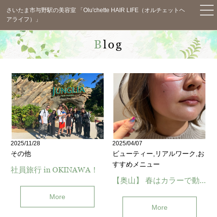
さいたま市与野駅の美容室 「Olu'chette HAIR LIFE（オルチェットヘ
アライフ）」
TOP
Blog
News
Concept
Menu
Staff
Salon Info
2025/11/28
2025/04/07
その他
ビューティー,リアルワーク,お
Blog
すすめメニュー
社員旅行 in OKINAWA！
【奥山】 春はカラーで動きを＊ (与野)
Voice
More
Q&A
More