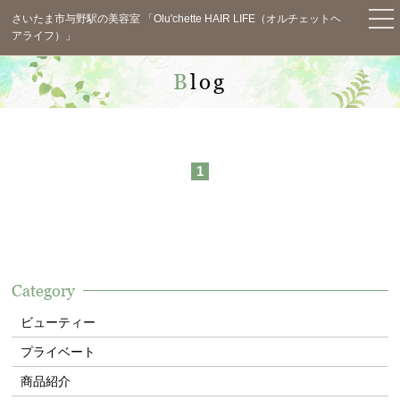
さいたま市与野駅の美容室 「Olu'chette HAIR LIFE（オルチェットヘ
アライフ）」
TOP
Blog
News
Concept
1
Menu
Staff
Salon Info
Category
Blog
ビューティー
Voice
プライベート
Q&A
商品紹介