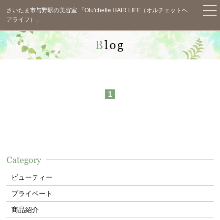
さいたま市与野駅の美容室 「Olu'chette HAIR LIFE（オルチェットヘ
アライフ）」
TOP
Blog
News
Concept
1
Menu
Staff
Salon Info
Category
Blog
ビューティー
Voice
プライベート
Q&A
商品紹介